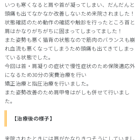
いつも寒くなると肩や首が凝ってしまい、だんだんと
頭痛も出てなか
なか改善しないため来院されました！
状態確認のため動作の確認や触診を行ったところ首と
肩はかなりが
ちがちに固まってしまってました！
また姿勢も悪く猫背の状態なので筋肉のバランスも崩
れ血流も悪く
なってしまうため頭痛も出てきてしまっ
ている状態でした。
今回は首・
肩凝りの症状で慢性症状のため保険適応外
になるため30分の実費
治療を行い
矯正治療と指圧治療を行いました。
また姿勢改善のため肩甲骨はがしも併せて行いまし
た。
【治療後の様子】
来院されたときには肩がかなりきつそうにしていまし