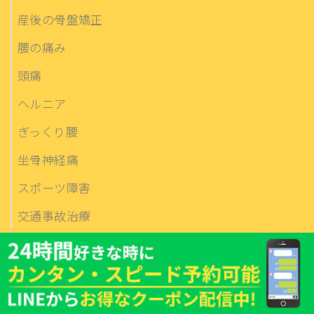
産後の骨盤矯正
腰の痛み
頭痛
ヘルニア
ぎっくり腰
坐骨神経痛
スポーツ障害
交通事故治療