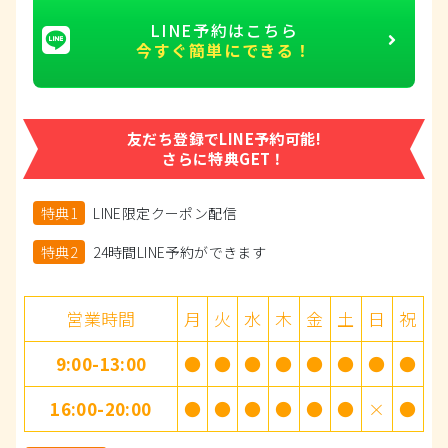
LINE予約はこちら
今すぐ簡単にできる！
友だち登録でLINE予約可能!
さらに特典GET！
特典1
LINE限定クーポン配信
特典2
24時間LINE予約ができます
営業時間
月
火
水
木
金
土
日
祝
9:00-13:00
●
●
●
●
●
●
●
●
16:00-20:00
●
●
●
●
●
●
×
●