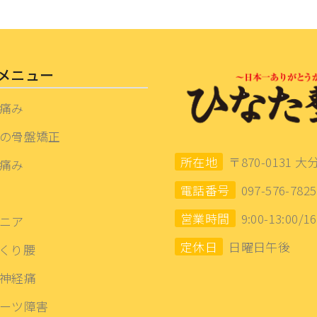
メニュー
痛み
の骨盤矯正
所在地
〒870-0131 大
痛み
電話番号
097-576-7825
営業時間
9:00-13:00/16
ニア
定休日
日曜日午後
くり腰
神経痛
ーツ障害