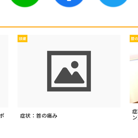
頭痛
膝
症
ポ
症状：首の痛み
ン