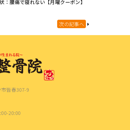
状：腰痛で寝れない【月曜クーポン】
次の記事へ
分市皆春307-9
:00-20:00