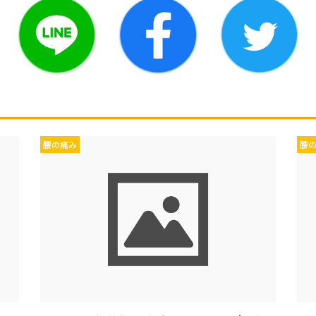
腰の痛み
腰