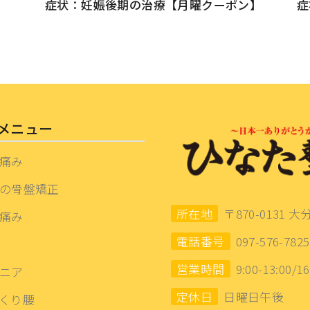
症状：妊娠後期の治療【月曜クーポン】
症
メニュー
痛み
の骨盤矯正
所在地
〒870-0131 大
痛み
電話番号
097-576-7825
営業時間
9:00-13:00/16
ニア
定休日
日曜日午後
くり腰