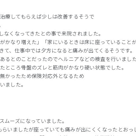
で治療してもらえば少し
は改善するそうで
。
しなくなってきたとの事
で来院されました。
がかなり増えた」「
家にいるときは床に座っていること
きて、
仕事中では夕方になると痛みが出てくるそうです。
あるとのことだったので
ヘルニアなどの検査を行いまし
たところ骨盤のズレと筋
肉がかなり硬い状態でした。
無かったため保険対応外
となるため
いました。
スムーズになっていまし
た。
もらいましたが座ってい
ても痛みが出にくくなったとおっ