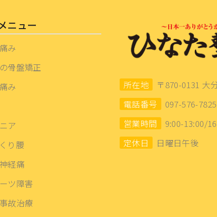
メニュー
痛み
の骨盤矯正
所在地
〒870-0131 大
痛み
電話番号
097-576-7825
営業時間
9:00-13:00/16
ニア
定休日
日曜日午後
くり腰
神経痛
ーツ障害
事故治療