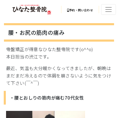
予約・問い合わせ
腰・お尻の筋肉の痛み
骨盤矯正が得意なひなた整骨院です(o^^o)
本日担当の渋江です。
最近、気温も大分暖かくなってきましたが、朝晩は
まだまだ冷える
ので体調を崩さないように気をつけ
て下さい(￣^￣)
・腰とおしりの筋肉が痛む70代女性